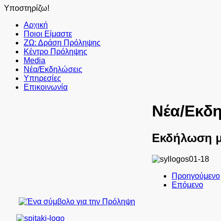
Υποστηρίζω!
Αρχική
Ποιοι Είμαστε
ΖΩ: Δράση Πρόληψης
Κέντρο Πρόληψης
Media
Νέα/Εκδηλώσεις
Υπηρεσίες
Επικοινωνία
Νέα/Εκδ
Εκδήλωση μ
Προηγούμενο
Επόμενο