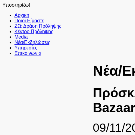
Υποστηρίζω!
Αρχική
Ποιοι Είμαστε
ΖΩ: Δράση Πρόληψης
Κέντρο Πρόληψης
Media
Νέα/Εκδηλώσεις
Υπηρεσίες
Επικοινωνία
Νέα/Ε
Πρόσκλ
Bazaar
09/11/2