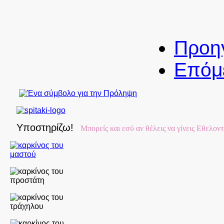
Προη
Επόμ
Υποστηρίζω!
Μπορείς και εσύ αν θέλεις να γίνεις Εθελον