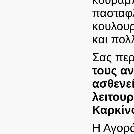
πασταφλ
κουλουρ
και πολ
Σας περ
τους α
ασθενεί
λειτου
Καρκίν
Η Αγορά