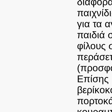
διάφορα
παιχνίδ
για τα 
παιδιά σ
φίλους 
περάσετ
(προσφο
Επίσης 
βερίκοκ
πορτοκά
κουραμπ