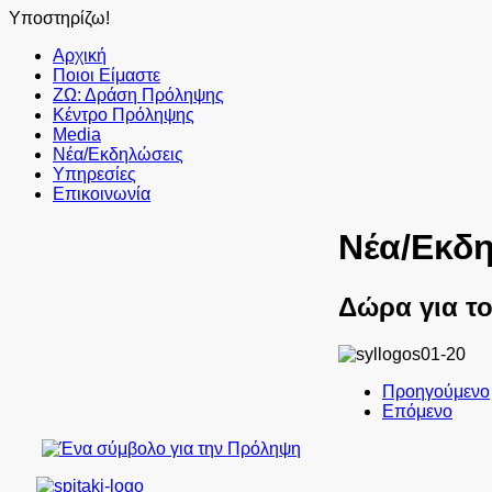
Υποστηρίζω!
Αρχική
Ποιοι Είμαστε
ΖΩ: Δράση Πρόληψης
Κέντρο Πρόληψης
Media
Νέα/Εκδηλώσεις
Υπηρεσίες
Επικοινωνία
Νέα/Εκδ
Δώρα για τ
Προηγούμενο
Επόμενο